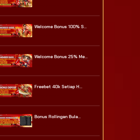
Selengkapnya
Welcome Bonus 100% S...
Selengkapnya
Welcome Bonus 25% Me...
Selengkapnya
Freebet 40k Setiap H...
Selengkapnya
Bonus Rollingan Bula...
Selengkapnya