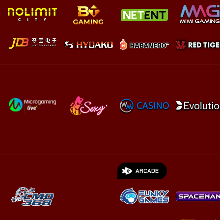
ARCADE