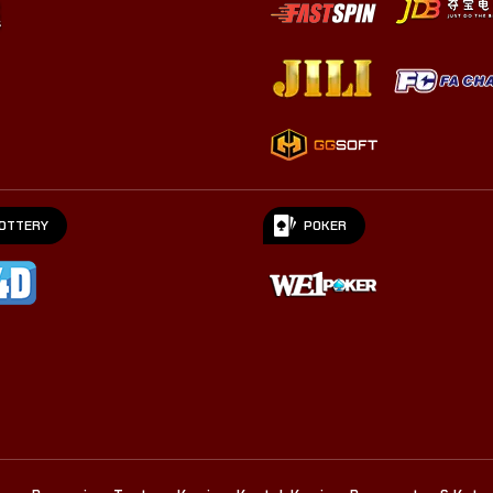
OTTERY
POKER