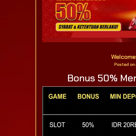
Welcome
Posted on
Bonus 50% Me