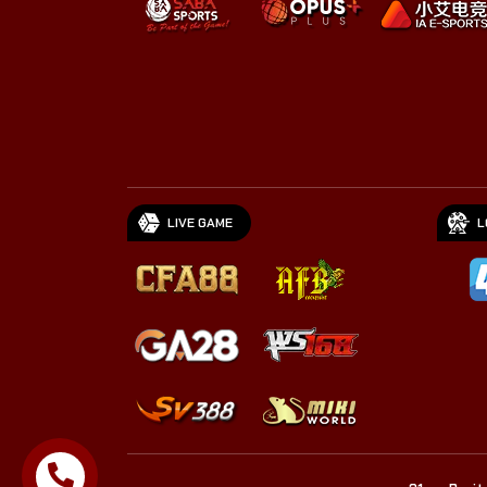
LIVE GAME
L