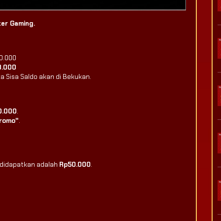
ker Gaming.
00.000
0.000
a Sisa Saldo akan di Bekukan.
0.000
.
Promo"
.
 didapatkan adalah
Rp50.000
.