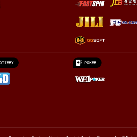
OTTERY
POKER