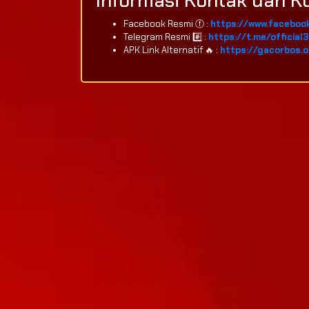
Informasi Kontak dan K
Facebook Resmi ⓕ :
https://www.faceboo
Telegram Resmi #️⃣ :
https://t.me/officia
APK Link Alternatif 🔥 :
https://gacorbos.