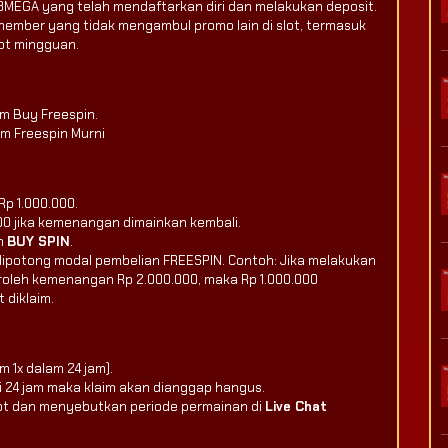
8MEGA yang telah mendaftarkan diri dan melakukan deposit.
ember yang tidak mengambul promo lain di slot, termasuk
lot mingguan.
m Buy Freespin.
m Freespin Murni
Rp 1.000.000.
00 jika kemenangan dimainkan kembali.
n
BUY SPIN
.
dipotong modal pembelian FREESPIN. Contoh: Jika melakukan
roleh kemenangan Rp 2.000.000, maka Rp 1.000.000
diklaim.
im 1x dalam 24 jam).
ari 24 jam maka klaim akan dianggap hangus.
ot dan menyebutkan periode permainan di
Live Chat