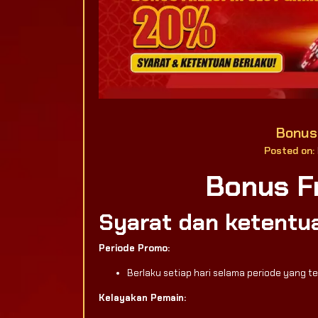
Bonus
Posted on:
Bonus F
Syarat dan ketentu
Periode Promo:
Berlaku setiap hari selama periode yang t
Kelayakan Pemain: