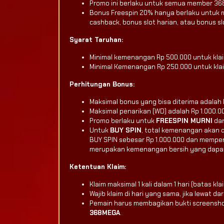
Promo ini berlaku untuk semua member 36
Bonus Freespin 20% hanya berlaku untuk m
cashback, bonus slot harian, atau bonus s
Syarat Taruhan:
Minimal kemenangan Rp 500.000 untuk klai
Minimal Kemenangan Rp 250.000 untuk klai
Perhitungan Bonus:
Maksimal bonus yang bisa diterima adalah 
Maksimal penarikan (WD) adalah Rp 1.000.0
Promo berlaku untuk
FREESPIN MURNI
da
Untuk
BUY SPIN
, total kemenangan akan 
BUY SPIN sebesar Rp 1.000.000 dan mempe
merupakan kemenangan bersih yang dapat 
Ketentuan Klaim:
Klaim maksimal 1 kali dalam 1 hari (batas kla
Wajib klaim di hari yang sama, jika lewat d
Pemain harus membagikan bukti screensh
368MEGA
.