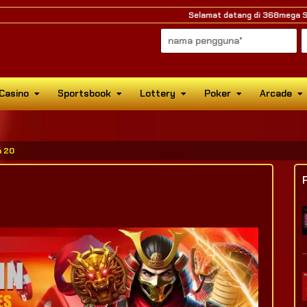
Selamat datang di 368mega Situs 
Casino
Sportsbook
Lottery
Poker
Arcade
n 20