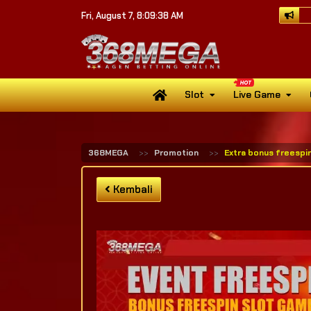
Fri, August 7, 8:09:39 AM
Slot
Live Game
368MEGA
Promotion
Extra bonus freespi
Kembali