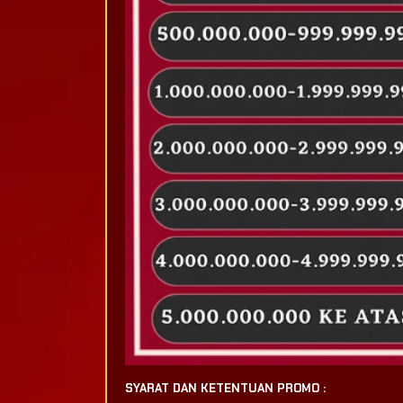
SYARAT DAN KETENTUAN PROMO :