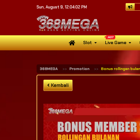
Sun, August 9, 12:04:03 PM
Slot
Live Game
368MEGA
Promotion
Bonus rollingan bul
Kembali