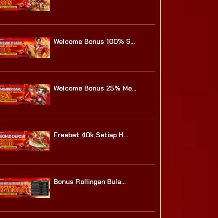
Selengkapnya
Welcome Bonus 100% S...
Selengkapnya
Welcome Bonus 25% Me...
Selengkapnya
Freebet 40k Setiap H...
Selengkapnya
Bonus Rollingan Bula...
Selengkapnya